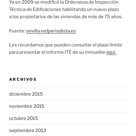
Ya en 2009 se mo­di­fi­có la Or­de­nan­za de Ins­pec­ción
Téc­ni­ca de Edi­fi­ca­cio­nes ha­bi­li­tan­do un nue­vo pla­zo
a los pro­pie­ta­rios de las vi­vien­das de más de 75 años.
Fuen­te:
sevilla.redperiodista.es
Les re­cor­da­mos que pue­den con­sul­tar el pla­zo lí­mi­te
pa­ra pre­sen­tar el in­for­me ITE de su in­mue­ble
aquí.
ARCHIVOS
diciembre 2015
noviembre 2015
octubre 2015
septiembre 2013