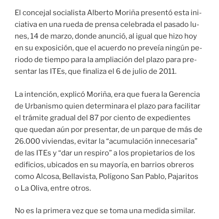
El con­ce­jal so­cia­lis­ta Al­ber­to Mo­ri­ña pre­sen­tó es­ta ini­
cia­ti­va en una rue­da de pren­sa ce­le­bra­da el pa­sa­do lu­
nes, 14 de mar­zo, don­de anun­ció, al igual que hi­zo hoy
en su ex­po­si­ción, que el acuer­do no pre­veía nin­gún pe­
rio­do de tiem­po pa­ra la am­plia­ción del pla­zo pa­ra pre­
sen­tar las ITEs, que fi­na­li­za el 6 de ju­lio de 2011.
La in­ten­ción, ex­pli­có Mo­ri­ña, era que fue­ra la Ge­ren­cia
de Ur­ba­nis­mo quien de­ter­mi­na­ra el pla­zo pa­ra fa­ci­li­tar
el trá­mi­te gra­dual del 87 por cien­to de ex­pe­dien­tes
que que­dan aún por pre­sen­tar, de un par­que de más de
26.000 vi­vien­das, evi­tar la “acu­mu­la­ción in­ne­ce­sa­ria”
de las ITEs y “dar un res­pi­ro” a los pro­pie­ta­rios de los
edi­fi­cios, ubi­ca­dos en su ma­yo­ría, en ba­rrios obre­ros
co­mo Al­co­sa, Be­lla­vis­ta, Po­lí­gono San Pa­blo, Pa­ja­ri­tos
o La Oli­va, en­tre otros.
No es la pri­me­ra vez que se to­ma una me­di­da si­mi­lar.