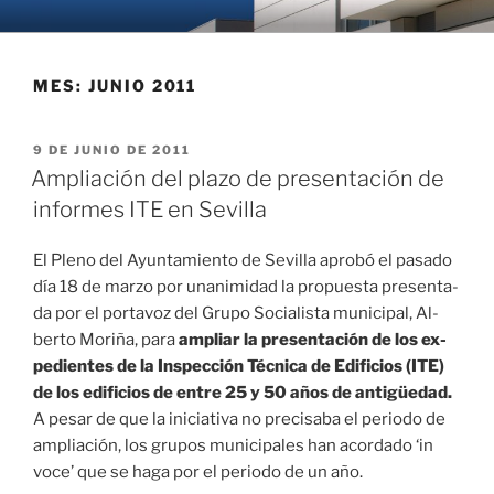
Saltar
DR9 ARQUITECTOS · SEVILLA
A R Q U I T E C T U R A + U R B A N I S M O + D I S E Ñ O
al
contenido
MES:
JUNIO 2011
PUBLICADO
9 DE JUNIO DE 2011
EL
Ampliación del plazo de presentación de
informes ITE en Sevilla
El Pleno del Ayun­ta­mien­to de Se­vi­lla apro­bó el pa­sa­do
día 18 de mar­zo por una­ni­mi­dad la pro­pues­ta pre­sen­ta­
da por el por­ta­voz del Gru­po So­cia­lis­ta mu­ni­ci­pal, Al­
ber­to Mo­ri­ña, pa­ra
am­pliar la pre­sen­ta­ción de los ex­
pe­dien­tes de la Ins­pec­ción Téc­ni­ca de Edi­fi­cios (ITE)
de los edi­fi­cios de en­tre 25 y 50 años de an­ti­güe­dad.
A pe­sar de que la ini­cia­ti­va no pre­ci­sa­ba el pe­rio­do de
am­plia­ción, los gru­pos mu­ni­ci­pa­les han acor­da­do ‘in
vo­ce’ que se ha­ga por el pe­rio­do de un año.